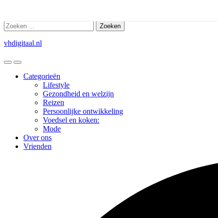
Ga
naar
Zoeken
de
naar:
inhoud
vhdigitaal.nl
Categorieën
Lifestyle
Gezondheid en welzijn
Reizen
Persoonlijke ontwikkeling
Voedsel en koken:
Mode
Over ons
Vrienden