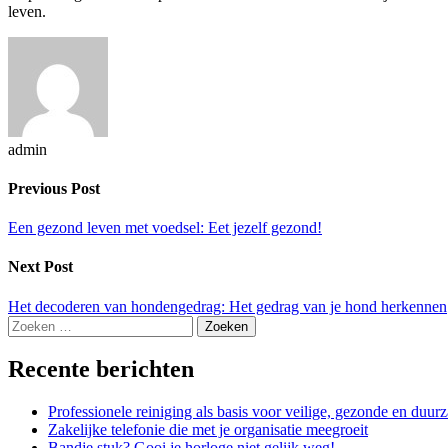
leven.
admin
Previous Post
Een gezond leven met voedsel: Eet jezelf gezond!
Next Post
Het decoderen van hondengedrag: Het gedrag van je hond herkennen
Zoeken
naar:
Recente berichten
Professionele reiniging als basis voor veilige, gezonde en duu
Zakelijke telefonie die met je organisatie meegroeit
Bandje stuk? Gooi je horloge niet gelijk weg!