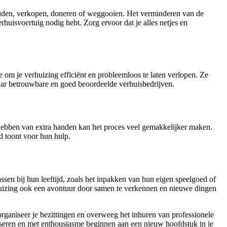
 houden, verkopen, doneren of weggooien. Het verminderen van de
rhuisvoertuig nodig hebt. Zorg ervoor dat je alles netjes en
e om je verhuizing efficiënt en probleemloos te laten verlopen. Ze
naar betrouwbare en goed beoordeelde verhuisbedrijven.
et hebben van extra handen kan het proces veel gemakkelijker maken.
d toont voor hun hulp.
ssen bij hun leeftijd, zoals het inpakken van hun eigen speelgoed of
rhuizing ook een avontuur door samen te verkennen en nieuwe dingen
organiseer je bezittingen en overweeg het inhuren van professionele
liseren en met enthousiasme beginnen aan een nieuw hoofdstuk in je