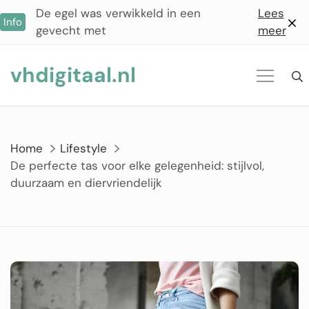
Ga
De egel was verwikkeld in een
Lees
Info
naar
gevecht met
meer
de
inhoud
vhdigitaal.nl
Home
Lifestyle
De perfecte tas voor elke gelegenheid: stijlvol,
duurzaam en diervriendelijk