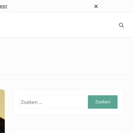
eer
Zoeke
naar: