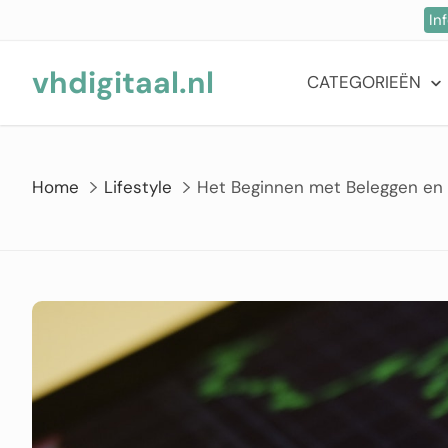
Ga
In
naar
de
vhdigitaal.nl
CATEGORIEËN
inhoud
Home
Lifestyle
Het Beginnen met Beleggen en 