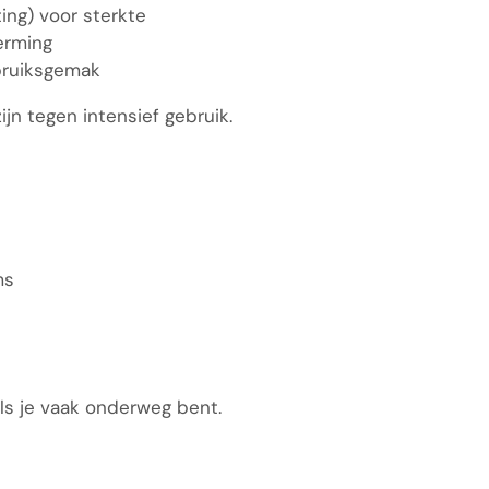
ing) voor sterkte
erming
bruiksgemak
jn tegen intensief gebruik.
ms
ls je vaak onderweg bent.