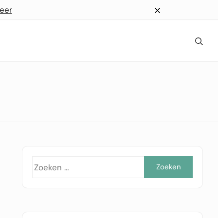
eer
Zoeke
naar: