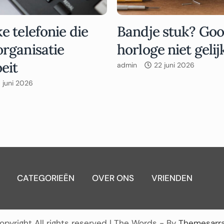
ke telefonie die
Bandje stuk? Gooi
organisatie
horloge niet gelij
eit
admin
22 juni 2026
 juni 2026
CATEGORIEËN
OVER ONS
VRIENDEN
opyright All rights reserved
|
The Words - By
Themesarr