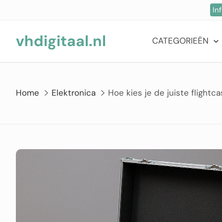
Ga
In
naar
de
vhdigitaal.nl
CATEGORIEËN
inhoud
Home
Elektronica
Hoe kies je de juiste flight