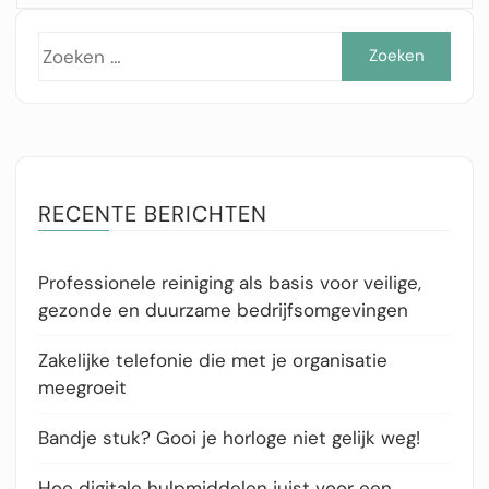
Zoe
naar
RECENTE BERICHTEN
Professionele reiniging als basis voor veilige,
gezonde en duurzame bedrijfsomgevingen
Zakelijke telefonie die met je organisatie
meegroeit
Bandje stuk? Gooi je horloge niet gelijk weg!
Hoe digitale hulpmiddelen juist voor een