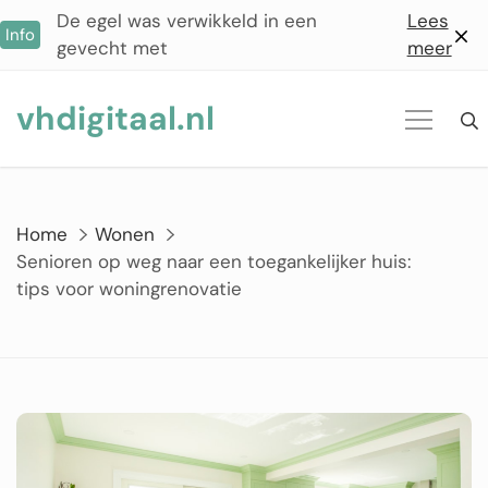
Ga
De egel was verwikkeld in een
Lees
Info
naar
gevecht met
meer
de
inhoud
vhdigitaal.nl
Home
Wonen
Senioren op weg naar een toegankelijker huis:
tips voor woningrenovatie