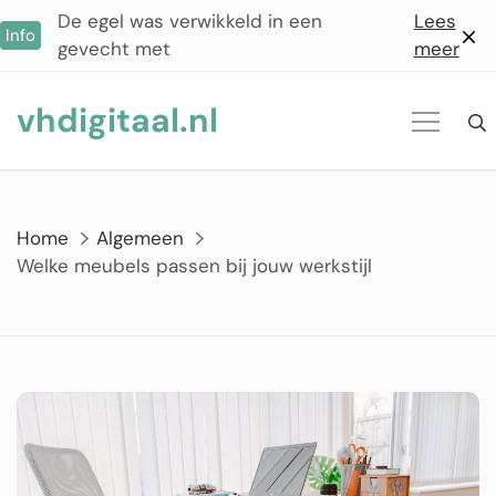
Ga
De egel was verwikkeld in een
Lees
Info
naar
gevecht met
meer
de
inhoud
vhdigitaal.nl
Home
Algemeen
Welke meubels passen bij jouw werkstijl