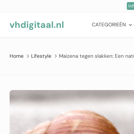
Ga
In
naar
de
vhdigitaal.nl
CATEGORIEËN
inhoud
Home
Lifestyle
Maizena tegen slakken: Een natu