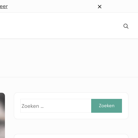
eer
Zoeke
naar: