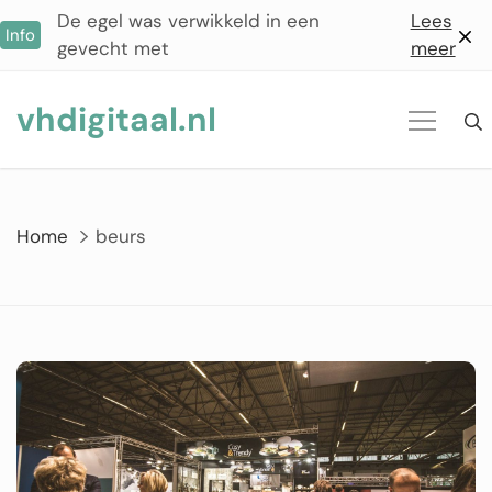
Ga
De egel was verwikkeld in een
Lees
Info
naar
gevecht met
meer
de
inhoud
vhdigitaal.nl
Home
beurs