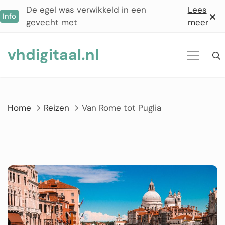
Ga
De egel was verwikkeld in een
Lees
Info
naar
gevecht met
meer
de
inhoud
vhdigitaal.nl
Home
Reizen
Van Rome tot Puglia