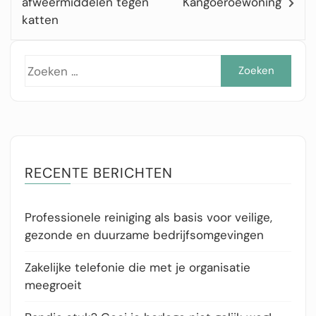
afweermiddelen tegen
Kangoeroewoning
katten
Zoe
naar
RECENTE BERICHTEN
Professionele reiniging als basis voor veilige,
gezonde en duurzame bedrijfsomgevingen
Zakelijke telefonie die met je organisatie
meegroeit